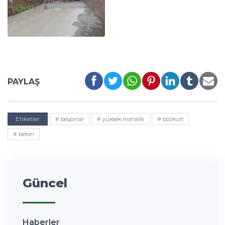
PAYLAŞ
Etiketler
# beşpınar
# yüksek mahalle
# bozkurt
# beton
Güncel
Haberler