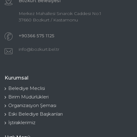
Bozkurt Belediyesi
Merkez Mahallesi Sınarcık Caddesi No:1
37660 Bozkurt / Kastamonu
+90366 575 1125
info@bozkurt.bel.tr
Kurumsal
Belediye Meclisi
Birim Müdürlükleri
Organizasyon Şeması
Eski Belediye Başkanları
İştiraklerimiz