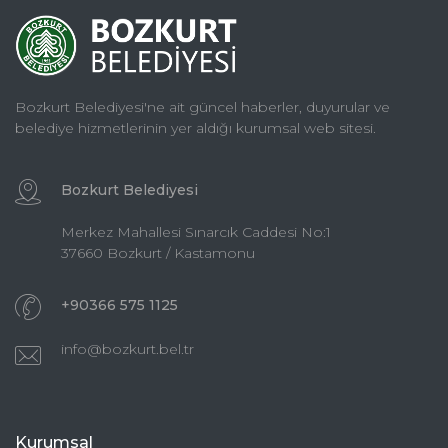
Bozkurt Belediyesi'ne ait güncel haberler, duyurular ve
belediye hizmetlerinin yer aldığı kurumsal web sitesi.
Bozkurt Belediyesi
Merkez Mahallesi Sınarcık Caddesi No:1
37660 Bozkurt / Kastamonu
+90366 575 1125
info@bozkurt.bel.tr
Kurumsal