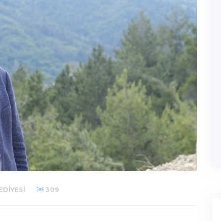
DIYESI
309