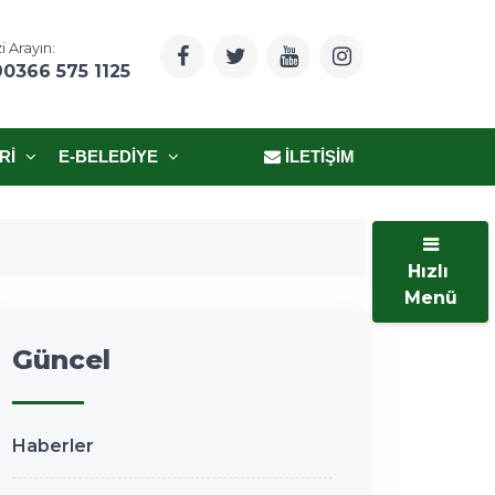
i Arayın:
90366 575 1125
RI
E-BELEDIYE
İLETIŞIM
Hızlı
Menü
Güncel
Haberler