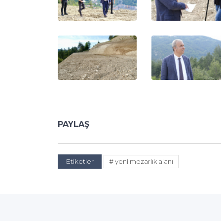
PAYLAŞ
Etiketler
# yeni mezarlık alanı