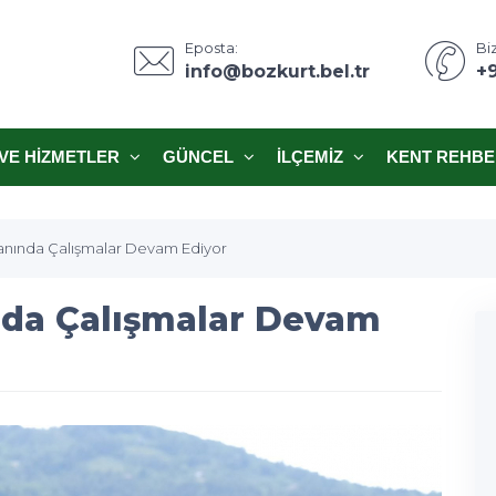
Eposta:
Biz
info@bozkurt.bel.tr
+
VE HIZMETLER
GÜNCEL
İLÇEMIZ
KENT REHBE
lanında Çalışmalar Devam Ediyor
nda Çalışmalar Devam