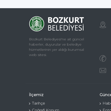
Bozkurt Belediyesi'ne ait güncel
haberler, duyurular ve belediye
hizmetlerinin yer aldığı kurumsal
web sitesi.
İlçemiz
Günce
Tarihçe
Habe
Coğrafi Konum
Foto