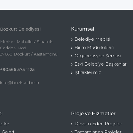
Kurumsal
Bozkurt Belediyesi
Belediye Meclisi
Merkez Mahallesi Sınarcık
Birim Müdürlükleri
Caddesi No:1
37660 Bozkurt / Kastamonu
Organizasyon Şeması
Eski Belediye Başkanları
+90366 575 1125
İştiraklerimiz
info@bozkurt.bel.tr
l
Proje ve Hizmetler
rler
Devam Eden Projeler
 Galeri
Tamamlanan Projeler