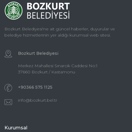
Bozkurt Belediyesi'ne ait güncel haberler, duyurular ve
belediye hizmetlerinin yer aldığı kurumsal web sitesi.
Bozkurt Belediyesi
Merkez Mahallesi Sınarcık Caddesi No:1
37660 Bozkurt / Kastamonu
+90366 575 1125
info@bozkurt.bel.tr
Kurumsal