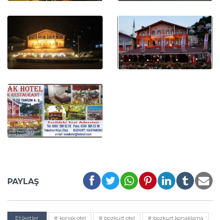
PAYLAŞ
Etiketler
# konak otel
# bozkurt otel
# bozkurt konaklama