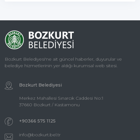
Bozkurt Belediyesi'ne ait güncel haberler, duyurular ve
belediye hizmetlerinin yer aldığı kurumsal web sitesi.
Bozkurt Belediyesi
Merkez Mahallesi Sınarcık Caddesi No:1
37660 Bozkurt / Kastamonu
+90366 575 1125
info@bozkurt.bel.tr