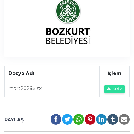
Dosya Adı
İşlem
mart2026.xlsx
İNDİR
PAYLAŞ