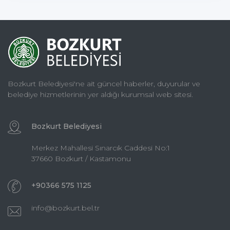
Bozkurt Belediyesi'ne ait güncel haberler, duyurular ve
belediye hizmetlerinin yer aldığı kurumsal web sitesi.
Bozkurt Belediyesi
Merkez Mahallesi Sınarcık Caddesi No:1
37660 Bozkurt / Kastamonu
+90366 575 1125
info@bozkurt.bel.tr