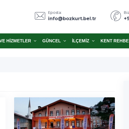
Eposta:
Biz
info@bozkurt.bel.tr
+
VE HIZMETLER
GÜNCEL
İLÇEMIZ
KENT REHBE