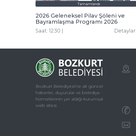
Tamamlandı
2026 Geleneksel Pilav Şöleni ve
Bayramlaşma Programı 2026
Saat: 12:30 |
Detayla
Bozkurt Belediyesi'ne ait güncel
haberler, duyurular ve belediye
hizmetlerinin yer aldığı kurumsal
web sitesi.