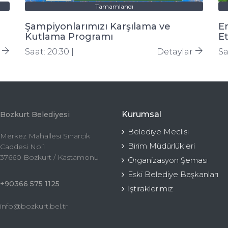
Tamamlandı
Şampiyonlarımızı Karşılama ve
E
Kutlama Programı
Et
r
Saat: 20:30 |
Detaylar
Sa
Kurumsal
Bozkurt Belediyesi
Belediye Meclisi
Merkez Mahallesi Sınarcık
Birim Müdürlükleri
Caddesi No:1
37660 Bozkurt / Kastamonu
Organizasyon Şeması
Eski Belediye Başkanları
+90366 575 1125
İştiraklerimiz
info@bozkurt.bel.tr