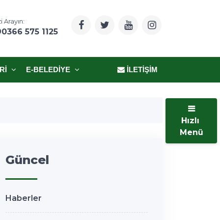
i Arayın:
90366 575 1125
RI
E-BELEDIYE
İLETIŞIM
Hızlı
Menü
Güncel
Haberler