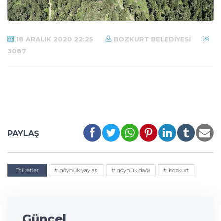
18 ARALIK 2020 22:25
BOZKURT BELEDIYESI
3087
PAYLAŞ
Etiketler
# göynük yaylası
# göynük dağı
# bozkurt
Güncel