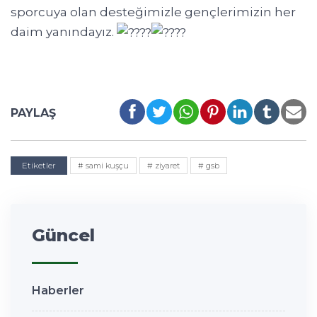
sporcuya olan desteğimizle gençlerimizin her
daim yanındayız.
PAYLAŞ
Etiketler
# sami kuşçu
# ziyaret
# gsb
Güncel
Haberler