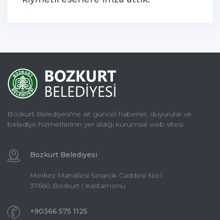
Bozkurt Belediyesi'ne ait güncel haberler, duyurular ve
belediye hizmetlerinin yer aldığı kurumsal web sitesi.
Bozkurt Belediyesi
Merkez Mahallesi Sınarcık Caddesi No:1
37660 Bozkurt / Kastamonu
+90366 575 1125