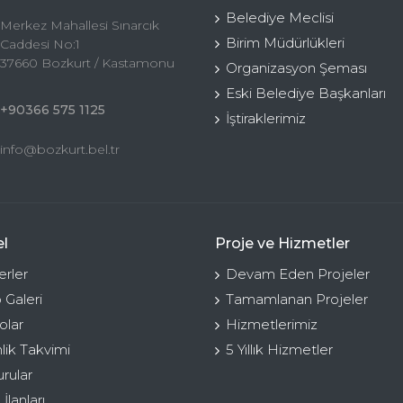
Belediye Meclisi
Merkez Mahallesi Sınarcık
Birim Müdürlükleri
Caddesi No:1
37660 Bozkurt / Kastamonu
Organizasyon Şeması
Eski Belediye Başkanları
+90366 575 1125
İştiraklerimiz
info@bozkurt.bel.tr
l
Proje ve Hizmetler
rler
Devam Eden Projeler
 Galeri
Tamamlanan Projeler
olar
Hizmetlerimiz
nlik Takvimi
5 Yıllık Hizmetler
rular
 İlanları