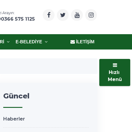
i Arayın:
90366 575 1125
RI
E-BELEDIYE
İLETIŞIM
Hızlı
Menü
Güncel
Haberler