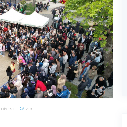
DIYESI
218