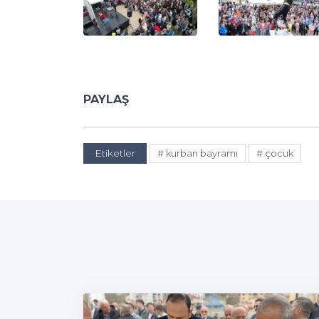
PAYLAŞ
Etiketler
# kurban bayramı
# çocuk