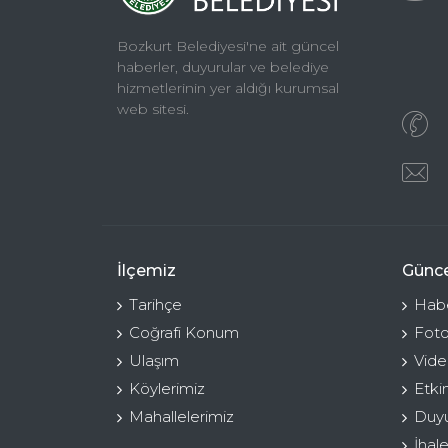
Bozkurt Belediyesi'ne ait güncel
haberler, duyurular ve belediye
hizmetlerinin yer aldığı kurumsal
web sitesi.
İlçemiz
Günce
Tarihçe
Habe
Coğrafi Konum
Foto
Ulaşım
Vide
Köylerimiz
Etki
Mahallelerimiz
Duyu
İhale