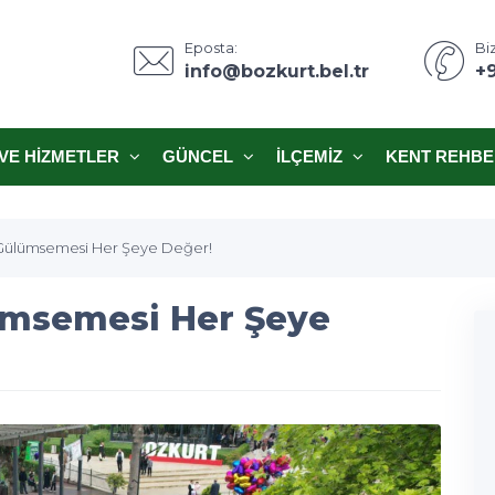
Eposta:
Biz
info@bozkurt.bel.tr
+
VE HIZMETLER
GÜNCEL
İLÇEMIZ
KENT REHBE
 Gülümsemesi Her Şeye Değer!
ümsemesi Her Şeye