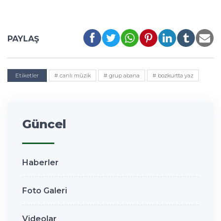
PAYLAŞ
Etiketler
# canlı müzik
# grup abana
# bozkurtta yaz
Güncel
Haberler
Foto Galeri
Videolar