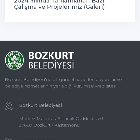
2024 Yılında Tamamlanan Bazı
Çalışma ve Projelerimiz (Galeri)
Bozkurt Belediyesi'ne ait güncel haberler, duyurular ve
belediye hizmetlerinin yer aldığı kurumsal web sitesi.
Bozkurt Belediyesi
Merkez Mahallesi Sınarcık Caddesi No:1
37660 Bozkurt / Kastamonu