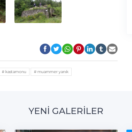
# kastamonu
# muammer yanık
YENİ GALERİLER