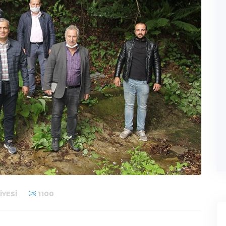
YESI
1100