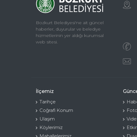
Bozkurt Belediyesi'ne ait güncel
haberler, duyurular ve belediye
hizmetlerinin yer aldığı kurumsal
web sitesi.
İlçemiz
Günce
Tarihçe
Habe
Coğrafi Konum
Foto
Ulaşım
Vide
Köylerimiz
Etki
Mahallelerimiz
Duyu