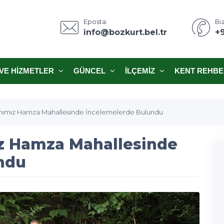
Eposta:
Biz
info@bozkurt.bel.tr
+
VE HIZMETLER
GÜNCEL
İLÇEMIZ
KENT REHBE
nımız Hamza Mahallesinde İncelemelerde Bulundu
z Hamza Mahallesinde
ndu