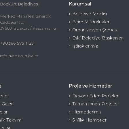
Kurumsal
Bozkurt Belediyesi
Belediye Meclisi
Merkez Mahallesi Sınarcık
Birim Müdürlükleri
Caddesi No:1
37660 Bozkurt / Kastamonu
Organizasyon Şeması
Eski Belediye Başkanları
+90366 575 1125
İştiraklerimiz
info@bozkurt.bel.tr
l
Proje ve Hizmetler
rler
Devam Eden Projeler
 Galeri
Tamamlanan Projeler
olar
Hizmetlerimiz
nlik Takvimi
5 Yıllık Hizmetler
rular