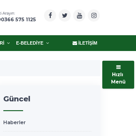
i Arayın:
90366 575 1125
RI
E-BELEDIYE
İLETIŞIM
Hızlı
Menü
Güncel
Haberler