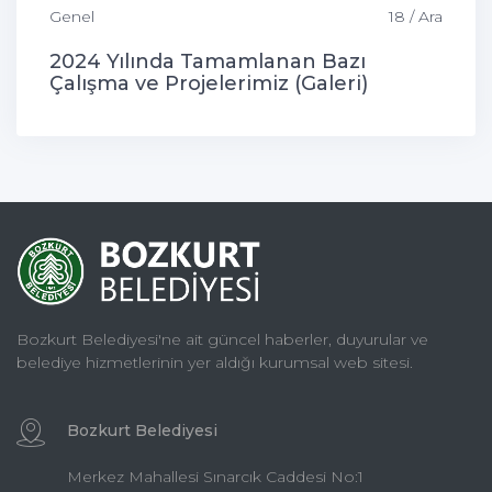
Genel
18 / Ara
2024 Yılında Tamamlanan Bazı
Çalışma ve Projelerimiz (Galeri)
Bozkurt Belediyesi'ne ait güncel haberler, duyurular ve
belediye hizmetlerinin yer aldığı kurumsal web sitesi.
Bozkurt Belediyesi
Merkez Mahallesi Sınarcık Caddesi No:1