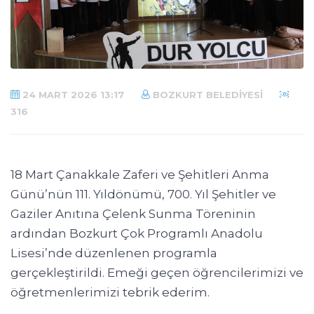
24 MART 2026 13:17
BOZKURT BELEDIYESI
316
18 Mart Çanakkale Zaferi ve Şehitleri Anma
Günü’nün 111. Yıldönümü, 700. Yıl Şehitler ve
Gaziler Anıtına Çelenk Sunma Töreninin
ardından Bozkurt Çok Programlı Anadolu
Lisesi’nde düzenlenen programla
gerçekleştirildi. Emeği geçen öğrencilerimizi ve
öğretmenlerimizi tebrik ederim.