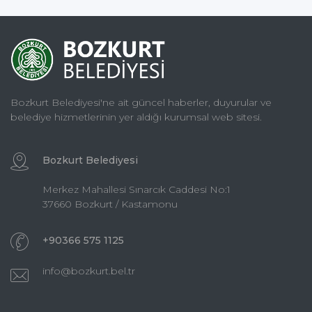
Bozkurt Belediyesi'ne ait güncel haberler, duyurular ve
belediye hizmetlerinin yer aldığı kurumsal web sitesi.
Bozkurt Belediyesi
Merkez Mahallesi Sınarcık Caddesi No:1
37660 Bozkurt / Kastamonu
+90366 575 1125
info@bozkurt.bel.tr