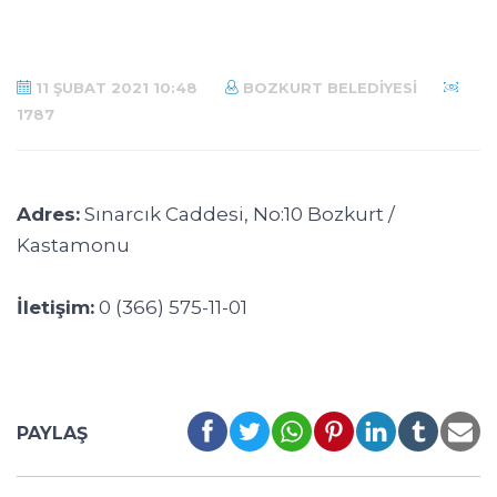
11 ŞUBAT 2021 10:48
BOZKURT BELEDIYESI
1787
Adres:
Sınarcık Caddesi, No:10 Bozkurt /
Kastamonu
İletişim:
0 (366) 575-11-01
PAYLAŞ