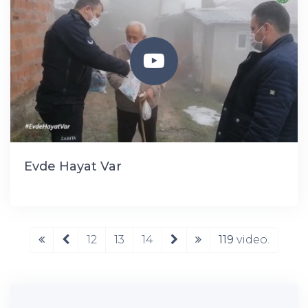
Evde Hayat Var
12
13
14
119
video.