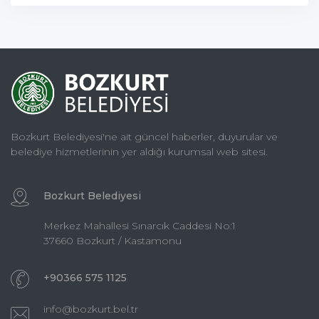
Bozkurt Belediyesi'ne ait güncel haberler, duyurular ve
belediye hizmetlerinin yer aldığı kurumsal web sitesi.
Bozkurt Belediyesi
Merkez Mahallesi Sınarcık Caddesi No:1
37660 Bozkurt / Kastamonu
+90366 575 1125
info@bozkurt.bel.tr