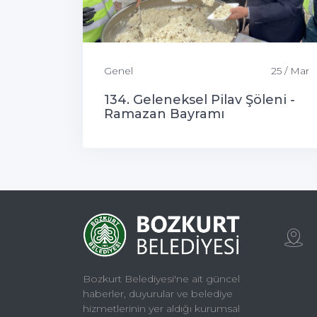
Genel
25 / Mar
134. Geleneksel Pilav Şöleni -
Ramazan Bayramı
Bozkurt Belediyesi'ne ait güncel
haberler, duyurular ve belediye
hizmetlerinin yer aldığı kurumsal