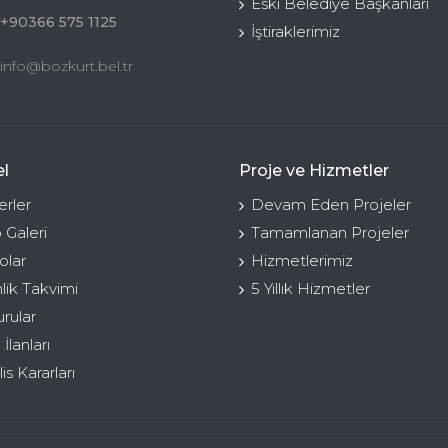
Eski Belediye Başkanları
+90366 575 1125
İştiraklerimiz
info@bozkurt.bel.tr
l
Proje ve Hizmetler
rler
Devam Eden Projeler
 Galeri
Tamamlanan Projeler
olar
Hizmetlerimiz
nlik Takvimi
5 Yıllık Hizmetler
rular
 İlanları
is Kararları