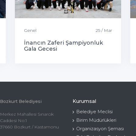
Genel
25 / Mar
İnancın Zaferi Şampiyonluk
Gala Gecesi
Kurumsal
Bozkurt Belediyesi
Belediye Meclisi
Merkez Mahallesi Sınarcık
Birim Müdürlükleri
Caddesi No:1
37660 Bozkurt / Kastamonu
Organizasyon Şeması