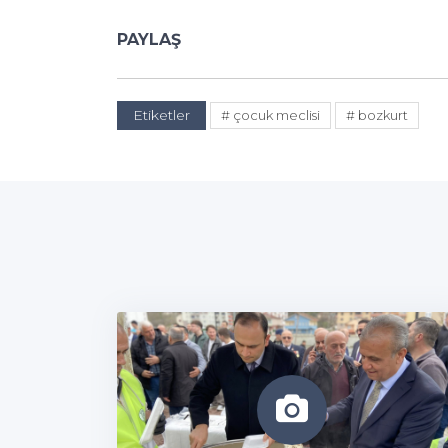
PAYLAŞ
Etiketler
# çocuk meclisi
# bozkurt