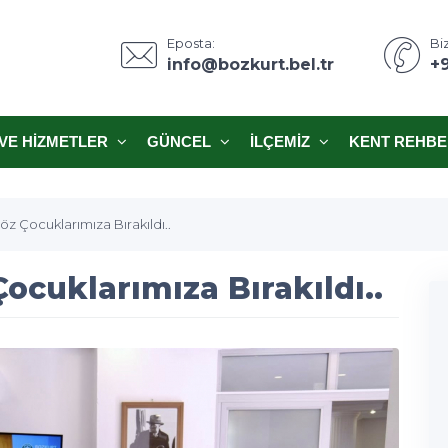
Eposta:
Biz
info@bozkurt.bel.tr
+
VE HIZMETLER
GÜNCEL
İLÇEMIZ
KENT REHBE
Söz Çocuklarımıza Bırakıldı..
Çocuklarımıza Bırakıldı..