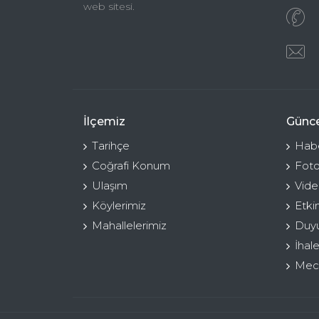
web sitesi.
İlçemiz
Günce
Tarihçe
Habe
Coğrafi Konum
Foto
Ulaşım
Vide
Köylerimiz
Etki
Mahallelerimiz
Duyu
İhale
Mecl