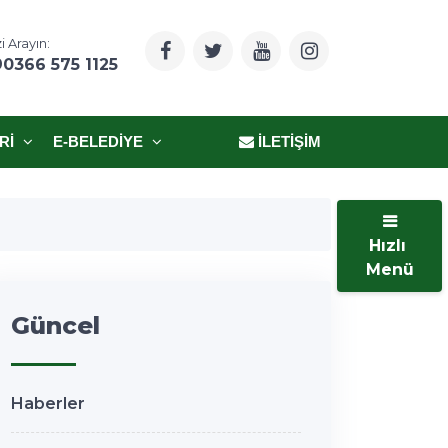
i Arayın:
90366 575 1125
RI
E-BELEDIYE
İLETIŞIM
Hızlı
Menü
Güncel
Haberler