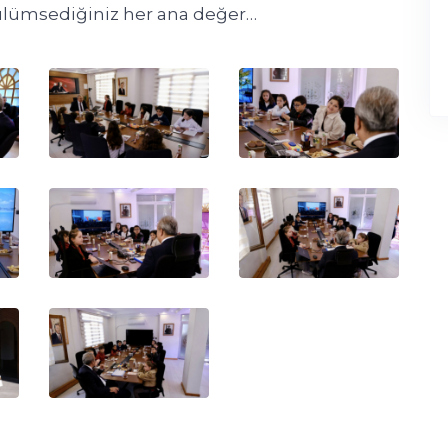
lümsediğiniz her ana değer…