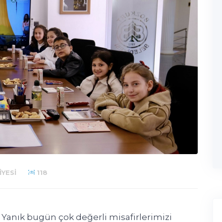
YESI
118
anık bugün çok değerli misafirlerimizi