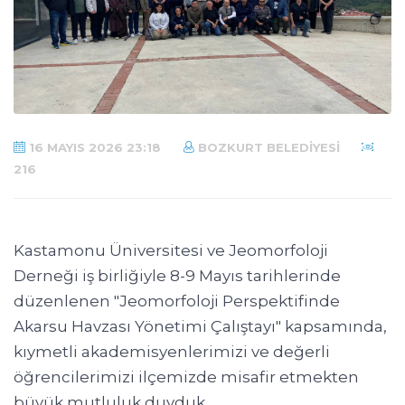
16 MAYIS 2026 23:18
BOZKURT BELEDIYESI
216
Kastamonu Üniversitesi ve Jeomorfoloji
Derneği iş birliğiyle 8-9 Mayıs tarihlerinde
düzenlenen "Jeomorfoloji Perspektifinde
Akarsu Havzası Yönetimi Çalıştayı" kapsamında,
kıymetli akademisyenlerimizi ve değerli
öğrencilerimizi ilçemizde misafir etmekten
büyük mutluluk duyduk.