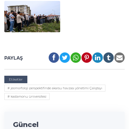
PAYLAŞ
Etiketler
# jeomorfoloji perspektifinde akarsu havzası yönetimi Çalıştayı
# kastamonu üniversitesi
Güncel