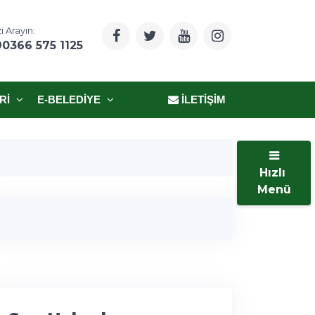
i Arayın:
90366 575 1125
RI
E-BELEDIYE
İLETIŞIM
Hızlı
Menü