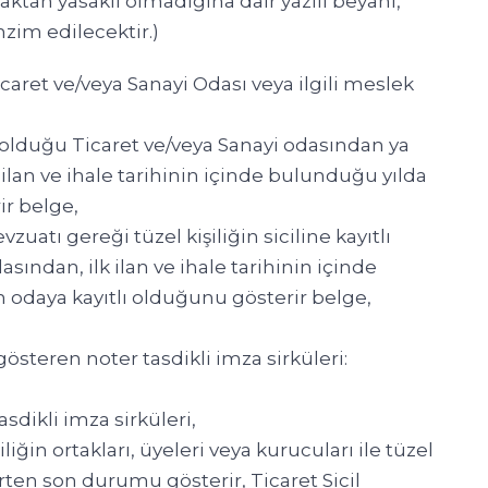
maktan yasaklı olmadığına dair yazılı beyanı,
im edilecektir.)
icaret ve/veya Sanayi Odası veya ilgili meslek
ı olduğu Ticaret ve/veya Sanayi odasından ya
 ilan ve ihale tarihinin içinde bulunduğu yılda
ir belge,
zuatı gereği tüzel kişiliğin siciline kayıtlı
ından, ilk ilan ve ihale tarihinin içinde
in odaya kayıtlı olduğunu gösterir belge,
gösteren noter tasdikli imza sirküleri:
sdikli imza sirküleri,
liğin ortakları, üyeleri veya kurucuları ile tüzel
irten son durumu gösterir, Ticaret Sicil