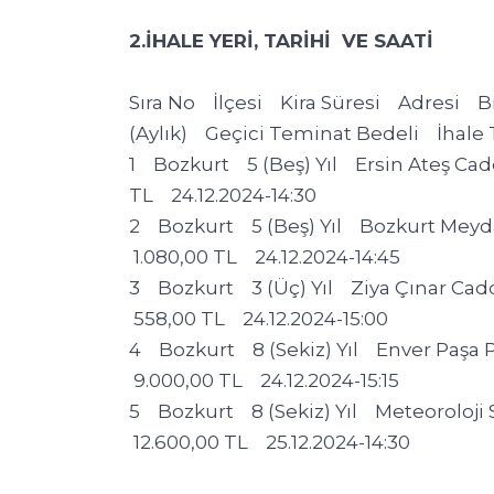
2.İHALE YERİ, TARİHİ VE SAATİ
Sıra No İlçesi Kira Süresi Adresi 
(Aylık) Geçici Teminat Bedeli İhale T
1 Bozkurt 5 (Beş) Yıl Ersin Ateş Ca
TL 24.12.2024-14:30
2 Bozkurt 5 (Beş) Yıl Bozkurt Meyd
1.080,00 TL 24.12.2024-14:45
3 Bozkurt 3 (Üç) Yıl Ziya Çınar Cad
558,00 TL 24.12.2024-15:00
4 Bozkurt 8 (Sekiz) Yıl Enver Paşa 
9.000,00 TL 24.12.2024-15:15
5 Bozkurt 8 (Sekiz) Yıl Meteoroloji
12.600,00 TL 25.12.2024-14:30