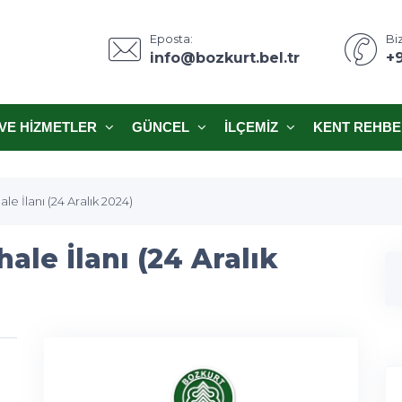
Eposta:
Biz
info@bozkurt.bel.tr
+
VE HIZMETLER
GÜNCEL
İLÇEMIZ
KENT REHBE
le İlanı (24 Aralık 2024)
ale İlanı (24 Aralık