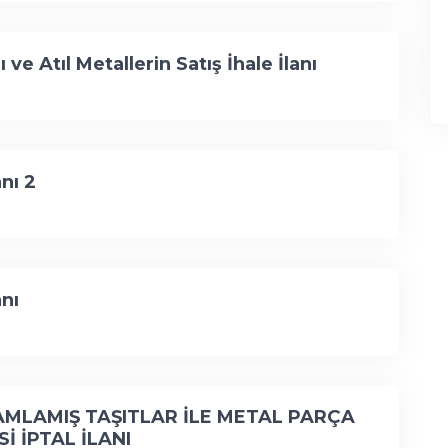
e Atıl Metallerin Satış İhale İlanı
nı 2
anı
LAMIŞ TAŞITLAR İLE METAL PARÇA
İ İPTAL İLANI