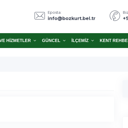
Eposta:
Biz
info@bozkurt.bel.tr
+
VE HIZMETLER
GÜNCEL
İLÇEMIZ
KENT REHBE