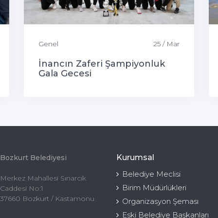
Genel
25 / Mar
İnancın Zaferi Şampiyonluk
Gala Gecesi
Kurumsal
Bozkurt Belediyesi
Belediye Meclisi
Merkez Mahallesi Sınarcık
Birim Müdürlükleri
Caddesi No:1
37660 Bozkurt / Kastamonu
Organizasyon Şeması
Eski Belediye Başkanları