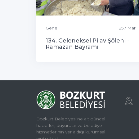
Genel
25 / Mar
134. Geleneksel Pilav Şöleni -
Ramazan Bayramı
Bozkurt Belediyesi'ne ait güncel
haberler, duyurular ve belediye
hizmetlerinin yer aldığı kurumsal
web sitesi.