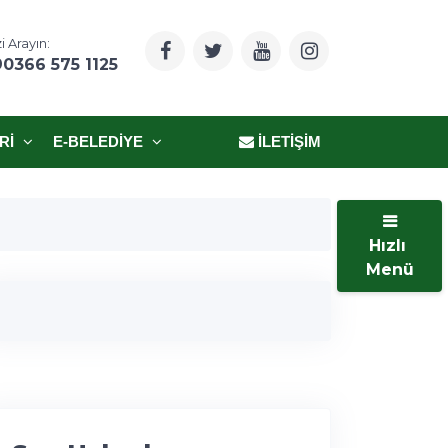
i Arayın:
90366 575 1125
RI
E-BELEDIYE
İLETIŞIM
Hızlı
Menü