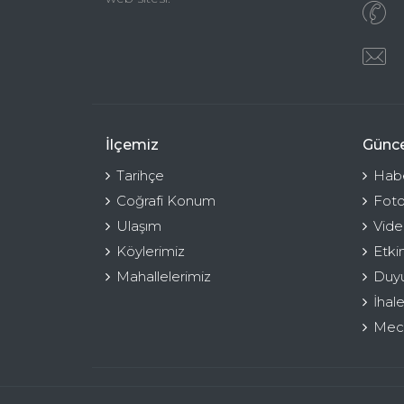
İlçemiz
Günce
Tarihçe
Habe
Coğrafi Konum
Foto
Ulaşım
Vide
Köylerimiz
Etki
Mahallelerimiz
Duyu
İhale
Mecl