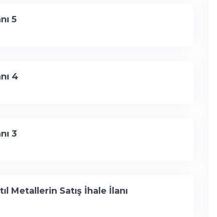
nı 5
anı 4
nı 3
l Metallerin Satış İhale İlanı