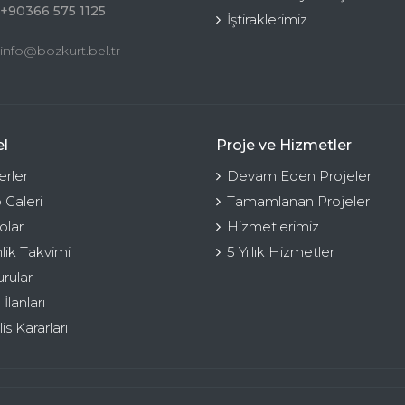
+90366 575 1125
İştiraklerimiz
info@bozkurt.bel.tr
l
Proje ve Hizmetler
rler
Devam Eden Projeler
 Galeri
Tamamlanan Projeler
olar
Hizmetlerimiz
nlik Takvimi
5 Yıllık Hizmetler
rular
 İlanları
is Kararları