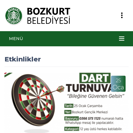
MENÜ
Etkinlikler
25
Oca