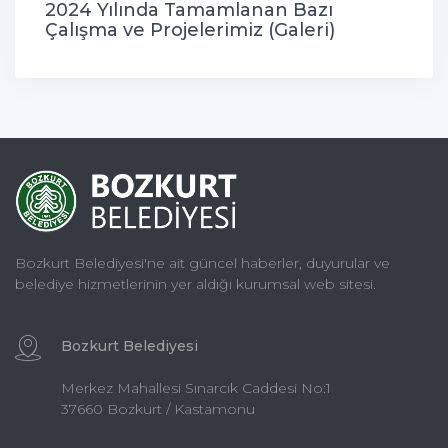
2024 Yılında Tamamlanan Bazı
Çalışma ve Projelerimiz (Galeri)
Bozkurt Belediyesi'ne ait güncel haberler, duyurular ve
belediye hizmetlerinin yer aldığı kurumsal web sitesi.
Bozkurt Belediyesi
Merkez Mahallesi Sınarcık Caddesi No:1
37660 Bozkurt / Kastamonu