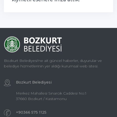
Bozkurt Belediyesi'ne ait güncel haberler, duyurular ve
belediye hizmetlerinin yer aldığı kurumsal web sitesi.
Bozkurt Belediyesi
Merkez Mahallesi Sınarcık Caddesi No:1
37660 Bozkurt / Kastamonu
+90366 575 1125