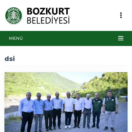
MENÜ
dsi