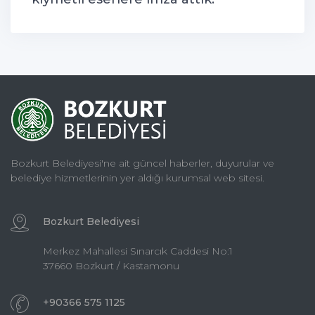
Bozkurt Belediyesi'ne ait güncel haberler, duyurular ve
belediye hizmetlerinin yer aldığı kurumsal web sitesi.
Bozkurt Belediyesi
Merkez Mahallesi Sınarcık Caddesi No:1
37660 Bozkurt / Kastamonu
+90366 575 1125